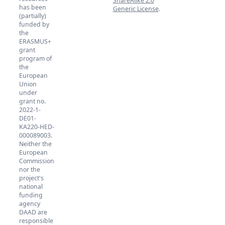
ShareAlike 2.0
has been
Generic License
.
(partially)
funded by
the
ERASMUS+
grant
program of
the
European
Union
under
grant no.
2022-1-
DE01-
KA220-HED-
000089003.
Neither the
European
Commission
nor the
project's
national
funding
agency
DAAD are
responsible