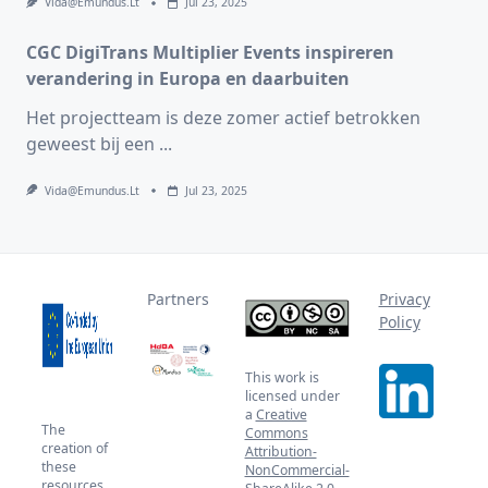
Vida@emundus.lt
Jul 23, 2025
CGC DigiTrans Multiplier Events inspireren
verandering in Europa en daarbuiten
Het projectteam is deze zomer actief betrokken
geweest bij een
...
Vida@emundus.lt
Jul 23, 2025
Partners
Privacy
Policy
This work is
licensed under
a
Creative
The
Commons
creation of
Attribution-
these
NonCommercial-
resources