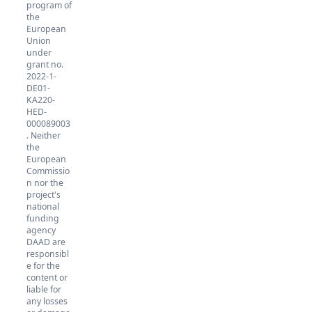
program of
the
European
Union
under
grant no.
2022-1-
DE01-
KA220-
HED-
000089003
. Neither
the
European
Commissio
n nor the
project's
national
funding
agency
DAAD are
responsibl
e for the
content or
liable for
any losses