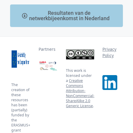
Resultaten van de
netwerkbijeenkomst in Nederland
Partners
Privacy
Policy
This work is
licensed under
a
Creative
The
Commons
creation of
Attribution-
these
NonCommercial-
resources
ShareAlike 2.0
has been
Generic License
.
(partially)
funded by
the
ERASMUS+
grant