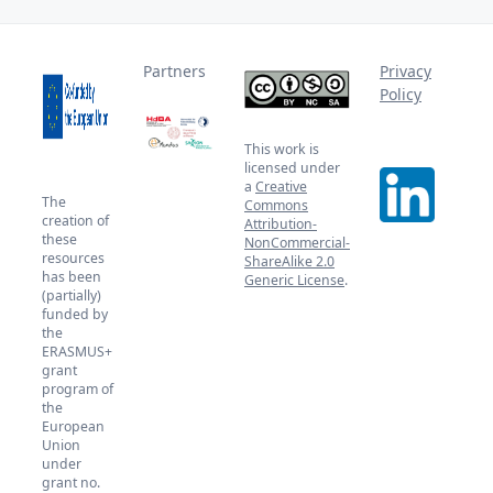
Partners
Privacy
Policy
This work is
licensed under
a
Creative
The
Commons
creation of
Attribution-
these
NonCommercial-
resources
ShareAlike 2.0
has been
Generic License
.
(partially)
funded by
the
ERASMUS+
grant
program of
the
European
Union
under
grant no.