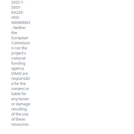
2022-1-
DE01-
KA220-
HED-
000089003
. Neither
the
European
Commissio
n nor the
project's
national
funding
agency
DAAD are
responsibl
e for the
content or
liable for
any losses
or damage
resulting
of the use
of these
resources.