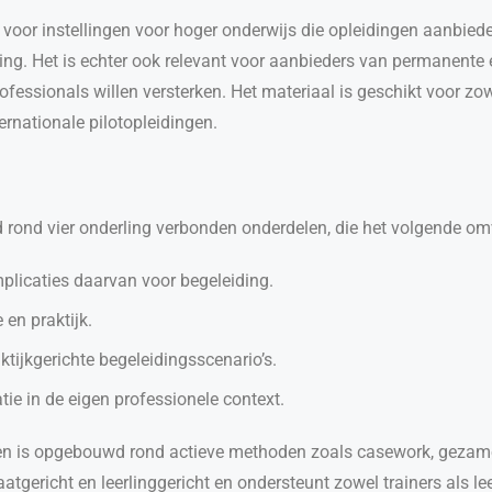
d voor instellingen voor hoger onderwijs die opleidingen aanbie
ng. Het is echter ook relevant voor aanbieders van permanente e
ssionals willen versterken. Het materiaal is geschikt voor zowel
ternationale pilotopleidingen.
rond vier onderling verbonden onderdelen, die het volgende om
implicaties daarvan voor begeleiding.
en praktijk.
tijkgerichte begeleidingsscenario’s.
ie in de eigen professionele context.
n en is opgebouwd rond actieve methoden zoals casework, gezame
aatgericht en leerlinggericht en ondersteunt zowel trainers als le