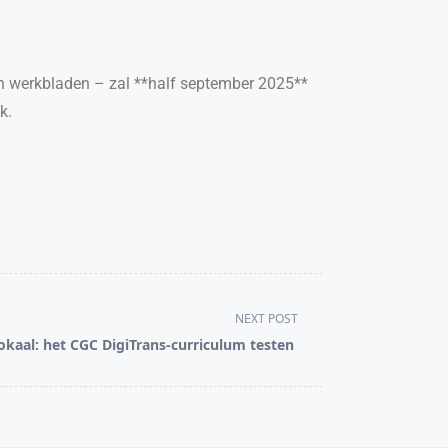
en werkbladen – zal **half september 2025**
k.
NEXT POST
okaal: het CGC DigiTrans-curriculum testen