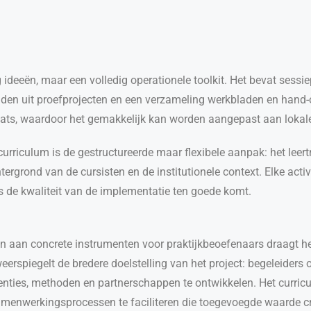
g ideeën, maar een volledig operationele toolkit. Het bevat sessi
elden uit proefprojecten en een verzameling werkbladen en hand-
ormats, waardoor het gemakkelijk kan worden aangepast aan lok
urriculum is de gestructureerde maar flexibele aanpak: het leertr
grond van de cursisten en de institutionele context. Elke acti
ls de kwaliteit van de implementatie ten goede komt.
n aan concrete instrumenten voor praktijkbeoefenaars draagt he
eerspiegelt de bredere doelstelling van het project: begeleiders
tenties, methoden en partnerschappen te ontwikkelen. Het curricu
amenwerkingsprocessen te faciliteren die toegevoegde waarde cre