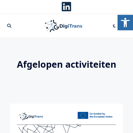
To
Afgelopen activiteiten