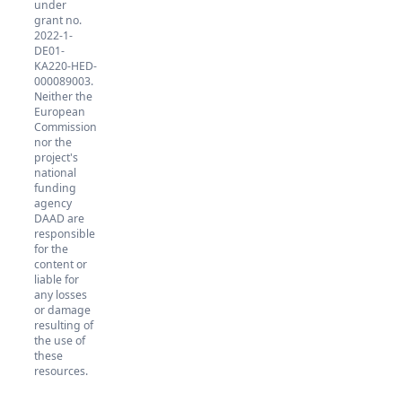
under
grant no.
2022-1-
DE01-
KA220-HED-
000089003.
Neither the
European
Commission
nor the
project's
national
funding
agency
DAAD are
responsible
for the
content or
liable for
any losses
or damage
resulting of
the use of
these
resources.