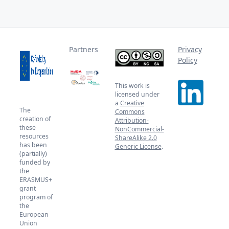
Partners
Privacy
Policy
This work is
licensed under
a
Creative
The
Commons
creation of
Attribution-
these
NonCommercial-
resources
ShareAlike 2.0
has been
Generic License
.
(partially)
funded by
the
ERASMUS+
grant
program of
the
European
Union